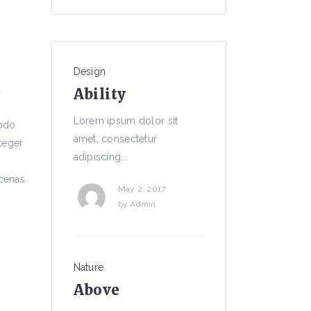
Design
a
Ability
Lorem ipsum dolor sit
modo
amet, consectetur
nteger
adipiscing...
ecenas
May 2, 2017
by
Admin
Nature
Above