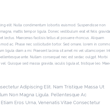
cing elit. Nulla condimentum lobortis euismod. Suspendisse non
 magna, mattis tempor ligula. Donec vestibulum erat et felis gravid
et lectus. Maecenas facilisis tellus at posuere rhoncus. Aliquam
ismod ac. Phase nec sollicitudin tortor. Sed ornare, lorem in com
um ligula diam a mi. Praesent lacinia sit amet mi vel ullamcorper. I
n pellentesque ante. Nullam consequat nec est sedac oulgpt. Morbi
 vel. Quisque sed massa gravida, iaculis ligula at, tristique leo. Ma
ectetur Adipiscing Elit. Nam Tristique Massa Ut
ibulum Non Magna Ligula. Pellentesque Ac
. Etiam Eros Urna, Venenatis Vitae Consectetur