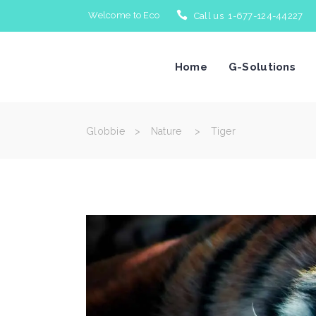
Welcome to Eco
Call us 1-677-124-44227
Home
G-Solutions
Globbie
>
Nature
>
Tiger