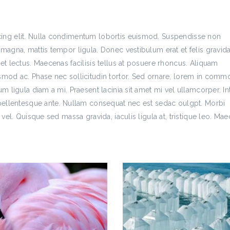
cing elit. Nulla condimentum lobortis euismod. Suspendisse non
 magna, mattis tempor ligula. Donec vestibulum erat et felis gravid
et lectus. Maecenas facilisis tellus at posuere rhoncus. Aliquam
ismod ac. Phase nec sollicitudin tortor. Sed ornare, lorem in com
um ligula diam a mi. Praesent lacinia sit amet mi vel ullamcorper. I
n pellentesque ante. Nullam consequat nec est sedac oulgpt. Morbi
 vel. Quisque sed massa gravida, iaculis ligula at, tristique leo. Ma