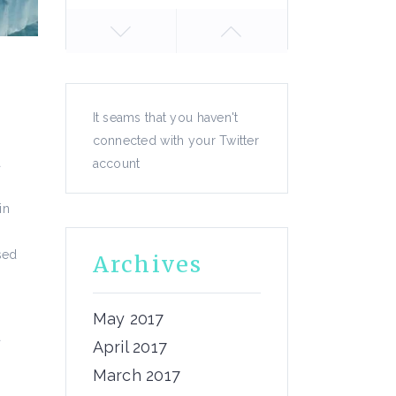
Energy
Nature
Atmosphere
Lorem ipsum dolor sit
It seams that you haven't
amet, consectetur
connected with your Twitter
adipiscing...
a
account
m
February 8, 2017
in
by
Admin
sed
Archives
Travel
May 2017
Biosphere
a
April 2017
Lorem ipsum dolor sit
m
March 2017
amet, consectetur