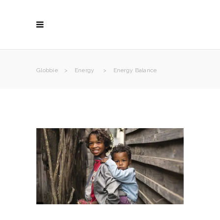
Globbie
>
Energy
>
Energy Balance