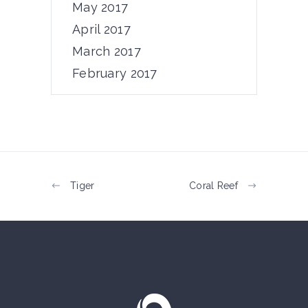
May 2017
April 2017
Travel
March 2017
Biosphere
February 2017
Lorem ipsum dolor sit amet,
consectetur adipiscing...
May 15, 2017
by
Admin
Tiger
Coral Reef
Energy
Nature
Clean Water
Lorem ipsum dolor sit amet,