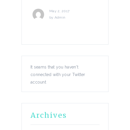
May 2, 2017
by
Admin
Energy
Nature
Atmosphere
It seams that you haven't
connected with your Twitter
Lorem ipsum dolor sit amet,
account
consectetur adipiscing...
February 8, 2017
by
Admin
Archives