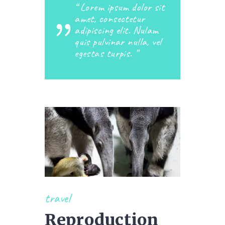
Lorem ipsum dolor sit
amet, consectetur
adipiscing elit. Nulam
quis pulvinar nulla, vel
egestas turpis.
travel
Reproduction