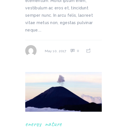
elementum. Morbi ipsum enim,
vestibulum ac eros et, tincidunt
semper nunc. In arcu felis, laoreet
vitae metus non, egestas pulvinar
neque....
0
May 10, 2017
energy
nature