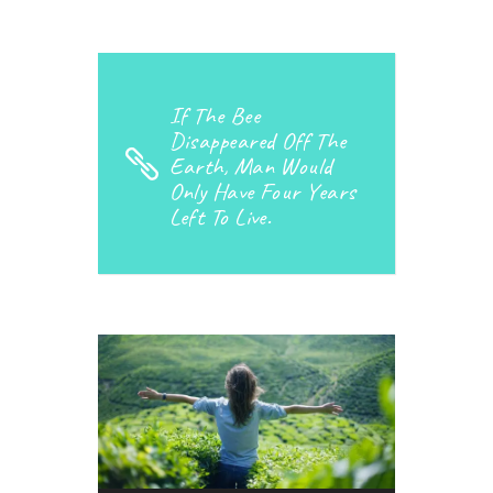
If The Bee
Disappeared Off The
Earth, Man Would
Only Have Four Years
Left To Live.