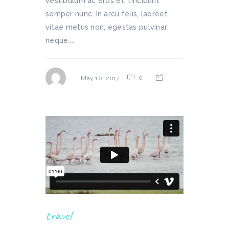
vestibulum ac eros et, tincidunt
semper nunc. In arcu felis, laoreet
vitae metus non, egestas pulvinar
neque....
0
May 10, 2017
travel